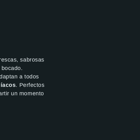
rescas, sabrosas
r bocado.
adaptan a todos
líacos
. Perfectos
artir un momento