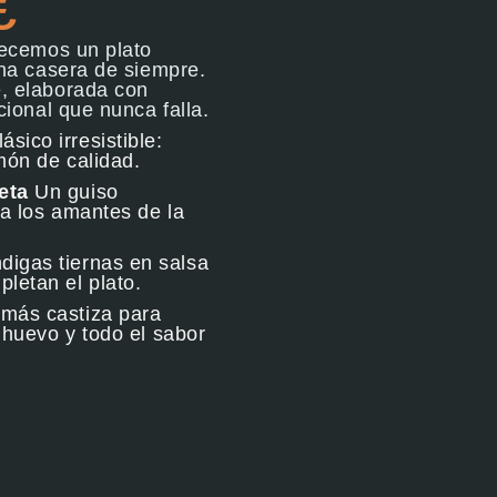
€
recemos un plato
ina casera de siempre.
, elaborada con
cional que nunca falla.
ásico irresistible:
món de calidad.
eta
Un guiso
ra los amantes de la
digas tiernas en salsa
letan el plato.
 más castiza para
 huevo y todo el sabor