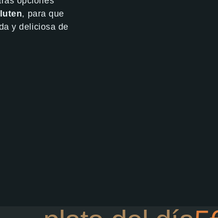
arás opciones
gluten
, para que
da y deliciosa de